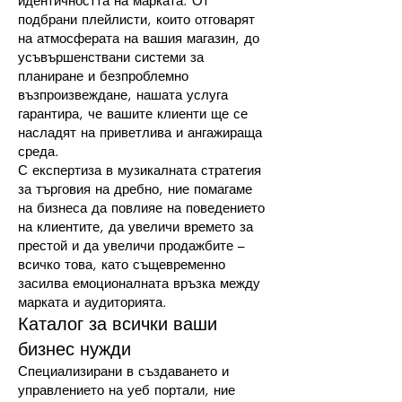
идентичността на марката. От
подбрани плейлисти, които отговарят
на атмосферата на вашия магазин, до
усъвършенствани системи за
планиране и безпроблемно
възпроизвеждане, нашата услуга
гарантира, че вашите клиенти ще се
насладят на приветлива и ангажираща
среда.
С експертиза в музикалната стратегия
за търговия на дребно, ние помагаме
на бизнеса да повлияе на поведението
на клиентите, да увеличи времето за
престой и да увеличи продажбите –
всичко това, като същевременно
засилва емоционалната връзка между
марката и аудиторията.
Каталог за всички ваши
бизнес нужди
Специализирани в създаването и
управлението на уеб портали, ние