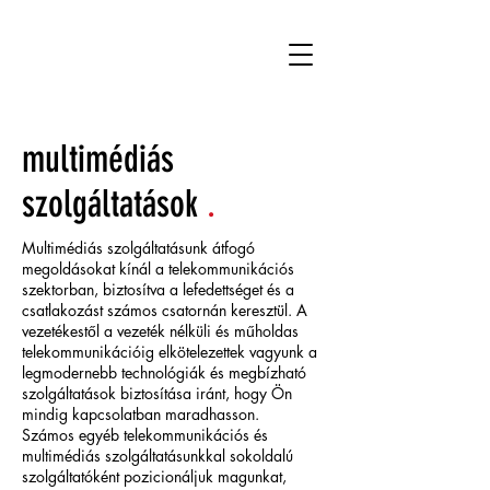
multimédiás
szolgáltatások
.
Multimédiás szolgáltatásunk átfogó
megoldásokat kínál a telekommunikációs
szektorban, biztosítva a lefedettséget és a
csatlakozást számos csatornán keresztül. A
vezetékestől a vezeték nélküli és műholdas
telekommunikációig elkötelezettek vagyunk a
legmodernebb technológiák és megbízható
szolgáltatások biztosítása iránt, hogy Ön
mindig kapcsolatban maradhasson.
Számos egyéb telekommunikációs és
multimédiás szolgáltatásunkkal sokoldalú
szolgáltatóként pozicionáljuk magunkat,