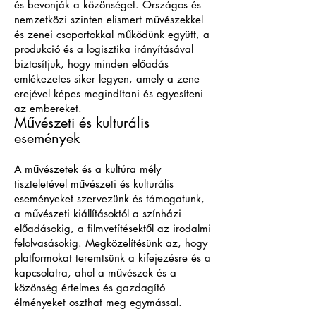
és bevonják a közönséget. Országos és
nemzetközi szinten elismert művészekkel
és zenei csoportokkal működünk együtt, a
produkció és a logisztika irányításával
biztosítjuk, hogy minden előadás
emlékezetes siker legyen, amely a zene
erejével képes megindítani és egyesíteni
az embereket.
Művészeti és kulturális
események
A művészetek és a kultúra mély
tiszteletével művészeti és kulturális
eseményeket szervezünk és támogatunk,
a művészeti kiállításoktól a színházi
előadásokig, a filmvetítésektől az irodalmi
felolvasásokig. Megközelítésünk az, hogy
platformokat teremtsünk a kifejezésre és a
kapcsolatra, ahol a művészek és a
közönség értelmes és gazdagító
élményeket oszthat meg egymással.