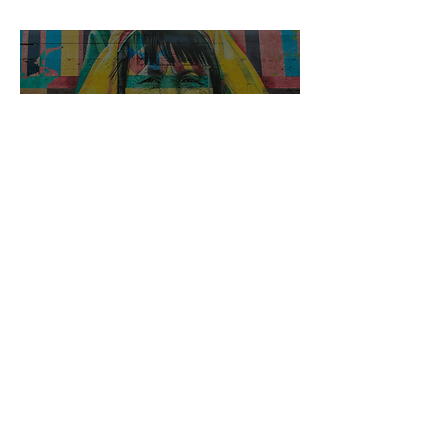
< Vissza a szolgáltatásokhoz
© 2025 Ghibli System srl